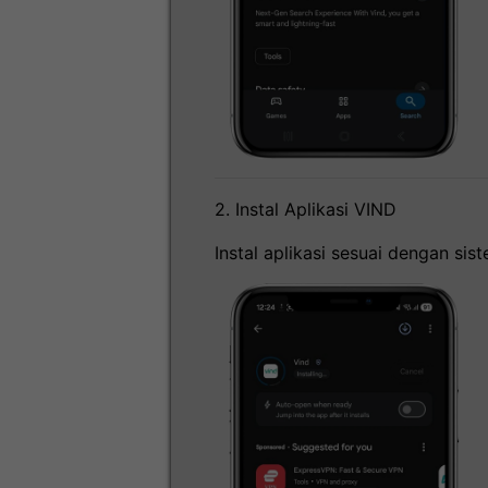
2. Instal Aplikasi VIND
Instal aplikasi sesuai dengan s