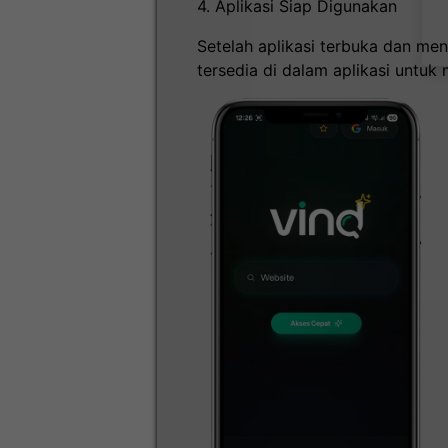
4. Aplikasi Siap Digunakan
Setelah aplikasi terbuka dan men
tersedia di dalam aplikasi untuk 