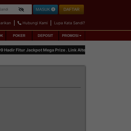
MASUK
DAFTAR
arikan
Hubungi Kami
Lupa Kata Sandi?
OK
POKER
DEPOSIT
PROMOSI
tur Jackpot Mega Prize . Link Alternatif Resmi : https://linkid.asi