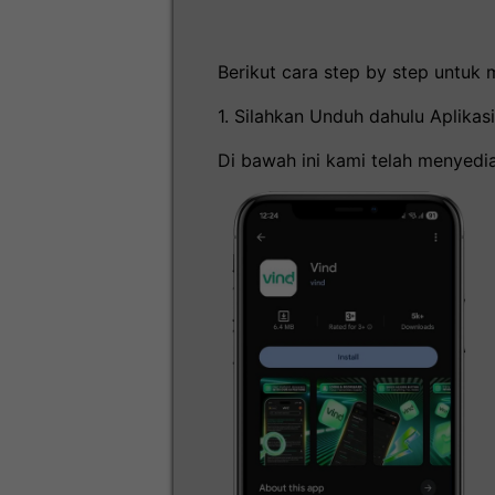
Berikut cara step by step untuk
1. Silahkan Unduh dahulu Aplikas
Di bawah ini kami telah menyedi