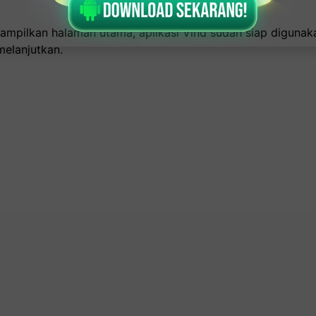
ampilkan halaman utama, aplikasi Vind sudah siap digunaka
melanjutkan.