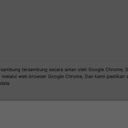
rsambung tersambung secara aman oleh Google Chrome, Si
a melalui web browser Google Chrome, Dan kami pastikan
dala.